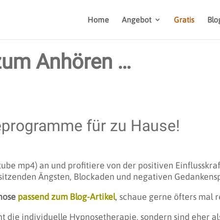
Home
Angebot
Gratis
Blo
zum Anhören …
eprogramme für zu Hause!
ube mp4) an und profitiere von der positiven Einflusskra
fsitzenden Ängsten, Blockaden und negativen Gedankensp
nose
passend zum Blog-Artikel
, schaue gerne öfters mal r
t die individuelle Hypnosetherapie, sondern sind eher al