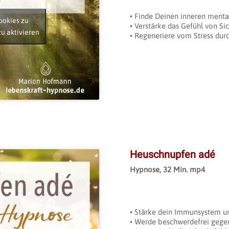
• Finde Deinen inneren mental
ookies zu
• Verstärke das Gefühl von Si
zu aktivieren
• Regeneriere vom Stress dur
Heuschnupfen adé
Hypnose, 32 Min. mp4
• Stärke dein Immunsystem un
ookies zu
• Werde beschwerdefrei gegen
zu aktivieren