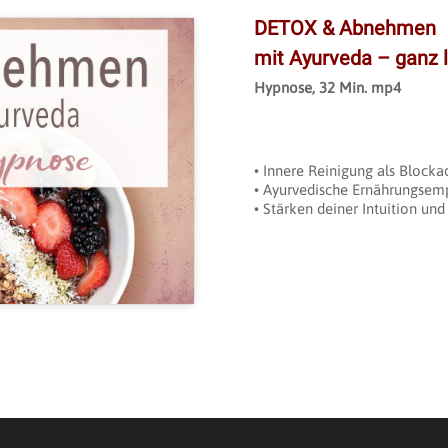
DETOX & Abnehmen
mit Ayurveda – ganz l
Hypnose, 32 Min. mp4
ookies zu
• Innere Reinigung als Block
zu aktivieren
• Ayurvedische Ernährungsem
• Stärken deiner Intuition u